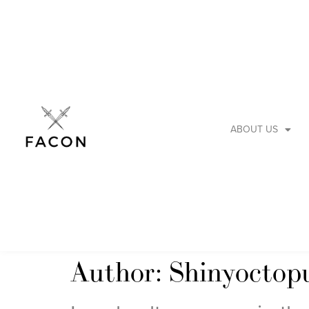
ABOUT US
Author:
Shinyoctop