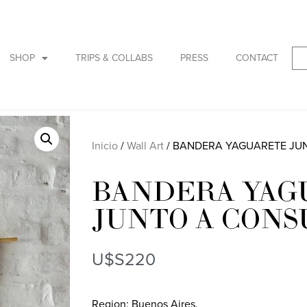
SHOP
TRIPS & COLLABS
PRESS
CONTACT
Inicio
/
Wall Art
/ BANDERA YAGUARETE JU
BANDERA YAG
JUNTO A CONS
U$S
220
Region: Buenos Aires.