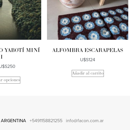
O YABOTÍ MINÍ
ALFOMBRA ESCARAPELAS
II
U$S
124
U$S
250
Añadir al carrito
ar opciones
 ARGENTINA
+5491158821255
info@facon.com.ar