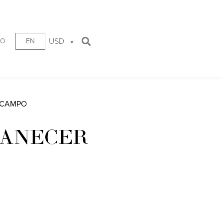
USD
TO
EN
 CAMPO
MANECER