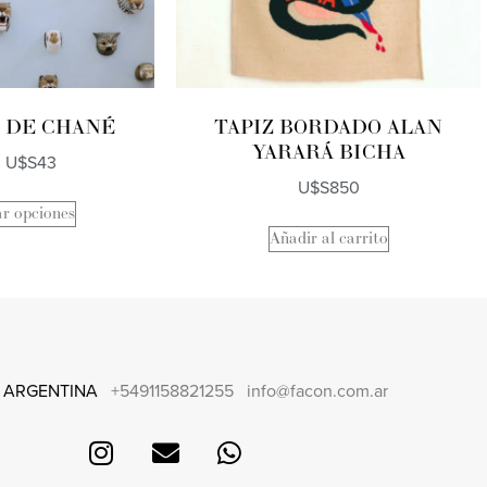
 DE CHANÉ
TAPIZ BORDADO ALAN
YARARÁ BICHA
:
U$S
43
U$S
850
ar opciones
Añadir al carrito
 ARGENTINA
+5491158821255
info@facon.com.ar