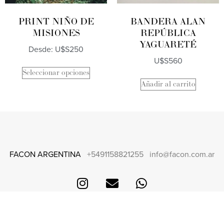
PRINT NIÑO DE
BANDERA ALAN
MISIONES
REPÚBLICA
YAGUARETÉ
Desde:
U$S
250
U$S
560
Seleccionar opciones
Añadir al carrito
FACON ARGENTINA
+5491158821255
info@facon.com.ar
CONTACTO
FAQS + ENVÍOS Y DEVOLUCIONES