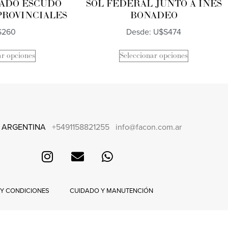
DADO ESCUDO
SOL FEDERAL JUNTO A INES
PROVINCIALES
BONADEO
S
260
Desde:
U$S
474
ar opciones
Seleccionar opciones
 ARGENTINA
+5491158821255
info@facon.com.ar
 Y CONDICIONES
CUIDADO Y MANUTENCIÓN