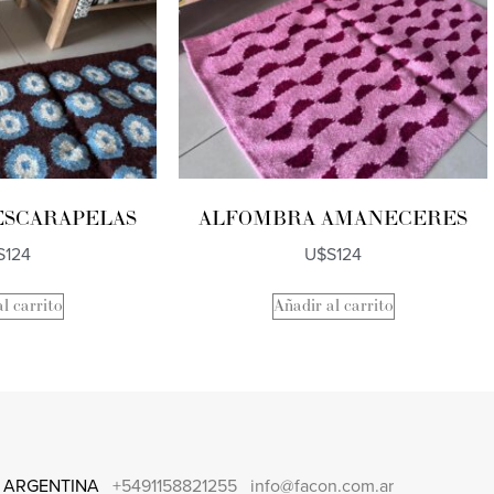
ESCARAPELAS
ALFOMBRA AMANECERES
S
124
U$S
124
l carrito
Añadir al carrito
 ARGENTINA
+5491158821255
info@facon.com.ar