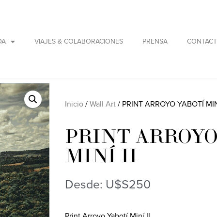
DA
VIAJES & COLABORACIONES
PRENSA
CONTAC
Inicio
/
Wall Art
/ PRINT ARROYO YABOTÍ MINÍ
PRINT ARROYO
MINÍ II
Desde:
U$S
250
Print Arroyo Yabotí Miní II