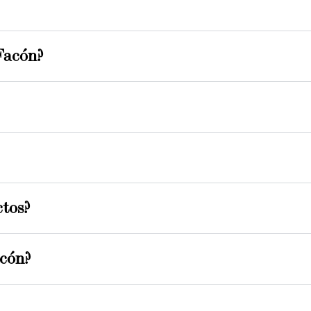
 Facón?
ctos?
acón?