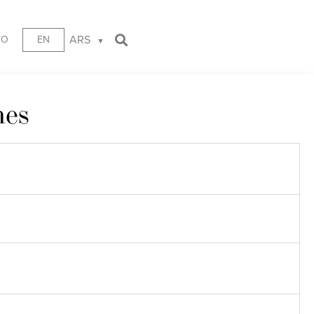
ARS
TO
EN
nes