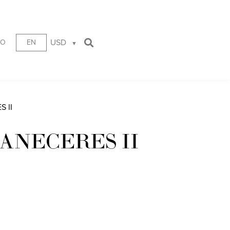
USD
TO
EN
 II
ANECERES II