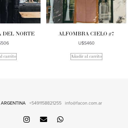
 DEL NORTE
ALFOMBRA CIELO #7
S
506
U$S
460
l carrito
Añadir al carrito
 ARGENTINA
+5491158821255
info@facon.com.ar