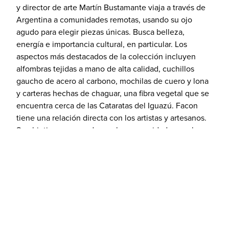
y director de arte Martín Bustamante viaja a través de
Argentina a comunidades remotas, usando su ojo
agudo para elegir piezas únicas. Busca belleza,
energía e importancia cultural, en particular. Los
aspectos más destacados de la colección incluyen
alfombras tejidas a mano de alta calidad, cuchillos
gaucho de acero al carbono, mochilas de cuero y lona
y carteras hechas de chaguar, una fibra vegetal que se
encuentra cerca de las Cataratas del Iguazú. Facon
tiene una relación directa con los artistas y artesanos.
Su objetivo es empoderar a las comunidades rurales
de una manera sostenible. Por eso trabajan con
proyectos artesanales de ONG. Vaya gaucho chic y
elija increíbles alfombras tejidas a mano y teñidas de
forma natural hechas de 100 por ciento de lana de
oveja, mochilas de cuero orgánico y bolsos de viaje, o
pinturas y fotografías de artistas locales.