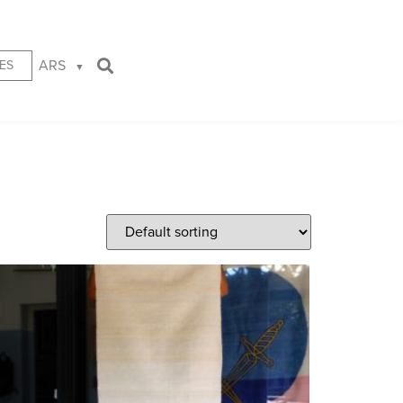
ARS
ES